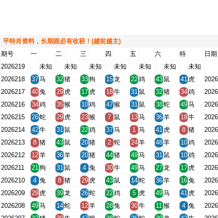
平特肖资料，长期跟必有收获！(越前越主)
期号
一
二
三
四
五
六
特
日期
2026219
未知
未知
未知
未知
未知
未知
未知
2026218
37
马
32
猪
33
狗
15
龙
22
鸡
43
鼠
41
虎
2026
2026217
40
兔
29
虎
17
虎
18
牛
31
鼠
32
猪
34
鸡
2026
2026216
34
鸡
35
猴
10
鸡
47
猴
31
鼠
38
蛇
49
马
2026
2026215
26
蛇
29
虎
23
猴
7
鼠
13
马
36
羊
18
牛
2026
2026214
42
牛
31
鼠
22
鸡
37
马
1
马
41
虎
8
猪
2026
2026213
8
猪
43
鼠
20
猪
2
蛇
24
羊
48
羊
10
鸡
2026
2026212
12
羊
36
羊
20
猪
44
猪
49
马
31
鼠
10
鸡
2026
2026211
21
狗
31
鼠
4
兔
30
牛
49
马
27
龙
17
虎
2026
2026210
4
兔
8
猪
29
虎
43
鼠
14
蛇
36
羊
16
兔
2026
2026209
29
虎
39
龙
26
蛇
22
鸡
5
虎
49
马
41
虎
2026
2026208
49
马
14
蛇
12
羊
28
兔
30
牛
11
猴
4
兔
2026