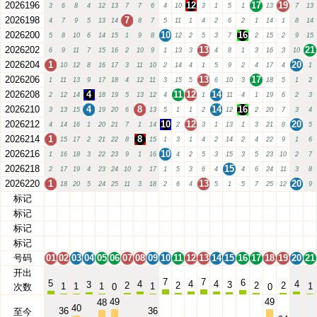
2026196
12
17
19
3
6
8
4
12
13
7
7
6
4
10
3
1
5
1
13
7
13
2026198
7
4
7
9
5
13
14
8
7
5
11
1
4
2
6
2
1
14
1
8
14
2026200
10
16
5
8
10
6
14
15
1
9
8
12
2
5
3
7
2
15
2
9
15
2026202
13
21
6
9
11
7
15
16
2
10
9
1
13
3
4
8
1
3
16
3
10
2026204
1
20
10
12
8
16
17
3
11
10
2
14
4
1
5
9
2
4
17
4
1
2026206
13
17
1
11
13
9
17
18
4
12
11
3
15
5
6
10
3
18
5
1
2
2026208
4
11
12
14
2
12
14
18
19
5
13
12
4
1
11
4
1
19
6
2
3
2026210
4
8
14
16
3
13
15
19
20
6
13
5
1
1
2
12
2
20
7
3
4
2026212
10
12
20
4
14
16
1
20
21
7
1
14
2
3
1
13
1
3
21
8
5
2026214
1
8
15
17
2
21
22
8
15
1
3
1
4
2
14
2
4
22
9
1
6
2026216
10
1
16
18
3
22
23
9
1
16
4
2
5
3
15
3
5
23
10
2
7
2026218
15
2
17
19
4
23
24
10
2
17
1
5
3
6
4
4
6
24
11
3
8
2026220
1
13
20
18
20
5
24
25
11
3
18
2
6
4
5
1
5
7
25
12
9
标记
01
02
03
04
05
06
07
08
09
10
11
12
13
14
15
16
17
18
19
20
21
标记
01
02
03
04
05
06
07
08
09
10
11
12
13
14
15
16
17
18
19
20
21
标记
01
02
03
04
05
06
07
08
09
10
11
12
13
14
15
16
17
18
19
20
21
标记
01
02
03
04
05
06
07
08
09
10
11
12
13
14
15
16
17
18
19
20
21
号码
01
02
03
04
05
06
07
08
09
10
11
12
13
14
15
16
17
18
19
20
21
开出
7
7
6
5
4
4
4
4
3
3
2
2
2
2
1
1
1
1
1
次数
0
0
49
49
48
40
36
36
至今