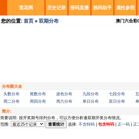
莲花网
历史记录
报码直播
挑码助手
属性参照
您的位置:
首页
»
双期分布
澳门六合彩
分布图大全
头数分布
尾数分布
波色分布
九段分布
七段分布
周二分布
周四分布
周六分布
单日分布
双日分布
简介:
简要说明: 按开奖期号排列分布，可以方便分析逢双期开奖分布情况。
范围:
查看统计
选择:
不含特码
|
包含特码
|
正一码
|
正