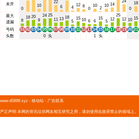
24
22
18
未开
14
12
10
10
10
8
6
4
2
0
0
0
25
25
24
最大
20
18
18
15
15
15
13
12
12
11
10
10
9
8
6
6
5
5
遗漏
号码
01
02
03
04
05
06
07
08
09
10
11
12
13
14
15
16
17
18
19
20
21
头数
0
头
1
头
www.d5888.xyz
-
移动站
-
广告联系
严正声明:本网的资讯仅供网友相互研究之用，请勿使用在政府禁止的领域上。