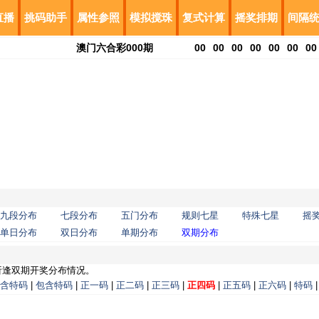
直播
挑码助手
属性参照
模拟搅珠
复式计算
摇奖排期
间隔
澳门六合彩
000
期
00
00
00
00
00
00
00
九段分布
七段分布
五门分布
规则七星
特殊七星
摇
单日分布
双日分布
单期分布
双期分布
析逢双期开奖分布情况。
含特码
|
包含特码
|
正一码
|
正二码
|
正三码
|
正四码
|
正五码
|
正六码
|
特码
|