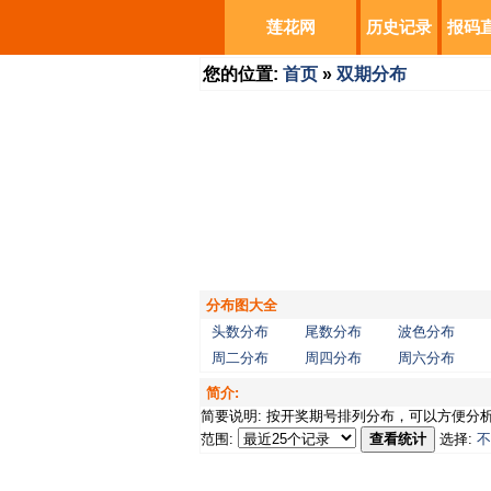
莲花网
历史记录
报码
您的位置:
首页
»
双期分布
分布图大全
头数分布
尾数分布
波色分布
周二分布
周四分布
周六分布
简介:
简要说明: 按开奖期号排列分布，可以方便分
范围:
查看统计
选择:
不