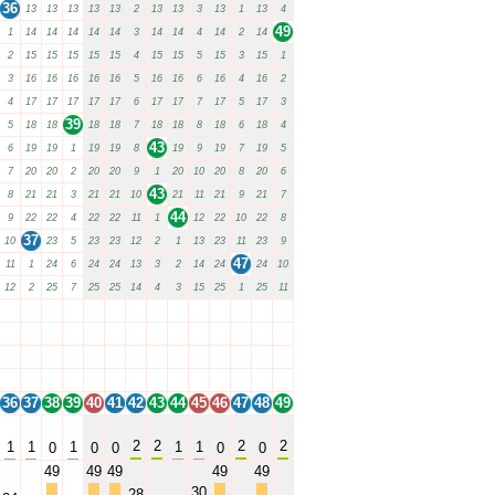
36
13
13
13
13
13
2
13
13
3
13
1
13
4
49
1
14
14
14
14
14
3
14
14
4
14
2
14
2
15
15
15
15
15
4
15
15
5
15
3
15
1
3
16
16
16
16
16
5
16
16
6
16
4
16
2
4
17
17
17
17
17
6
17
17
7
17
5
17
3
39
5
18
18
18
18
7
18
18
8
18
6
18
4
43
6
19
19
1
19
19
8
19
9
19
7
19
5
7
20
20
2
20
20
9
1
20
10
20
8
20
6
43
8
21
21
3
21
21
10
21
11
21
9
21
7
44
9
22
22
4
22
22
11
1
12
22
10
22
8
37
10
23
5
23
23
12
2
1
13
23
11
23
9
47
11
1
24
6
24
24
13
3
2
14
24
24
10
12
2
25
7
25
25
14
4
3
15
25
1
25
11
36
37
38
39
40
41
42
43
44
45
46
47
48
49
36
37
38
39
40
41
42
43
44
45
46
47
48
49
36
37
38
39
40
41
42
43
44
45
46
47
48
49
36
37
38
39
40
41
42
43
44
45
46
47
48
49
36
37
38
39
40
41
42
43
44
45
46
47
48
49
2
2
2
2
1
1
1
1
1
0
0
0
0
0
49
49
49
49
49
30
28