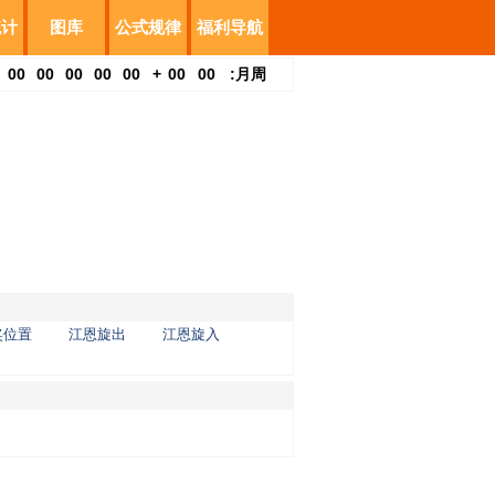
统计
图库
公式规律
福利导航
00
00
00
00
00
+
00
00
:
月
周
奖位置
江恩旋出
江恩旋入