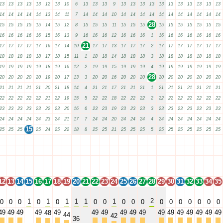
13
13
13
13
13
12
13
10
6
13
13
13
9
13
13
13
13
13
13
13
13
13
13
13
14
14
14
14
14
13
14
11
7
14
14
14
10
14
14
14
14
14
14
14
14
14
14
14
28
15
15
15
15
15
14
15
12
8
15
15
15
11
15
15
15
15
15
15
15
15
15
15
16
16
16
16
16
15
16
13
9
16
16
16
12
16
16
16
1
16
16
16
16
16
16
16
21
17
17
17
17
17
16
17
14
10
17
17
13
17
17
17
2
17
17
17
17
17
17
17
18
18
18
18
18
17
18
15
11
1
18
18
14
18
18
18
3
18
18
18
18
18
18
18
19
19
19
19
19
18
19
16
12
2
19
19
15
19
19
19
4
19
19
19
19
19
19
19
28
20
20
20
20
20
19
20
17
13
3
20
20
16
20
20
20
20
20
20
20
20
20
20
21
21
21
21
21
20
21
18
14
4
21
21
17
21
21
21
1
21
21
21
21
21
21
21
22
22
22
22
22
21
22
19
15
5
22
22
18
22
22
22
2
22
22
22
22
22
22
22
23
23
23
23
23
22
23
20
16
6
23
23
19
23
23
23
3
23
23
23
23
23
23
23
24
24
24
24
24
23
24
21
17
7
24
24
20
24
24
24
4
24
24
24
24
24
24
24
15
25
25
25
25
24
25
22
18
8
25
25
21
25
25
25
5
25
25
25
25
25
25
25
12
13
14
15
16
17
18
19
20
21
22
23
24
25
26
27
28
29
30
31
32
33
34
35
12
13
14
15
16
17
18
19
20
21
22
23
24
25
26
27
28
29
30
31
32
33
34
35
12
13
14
15
16
17
18
19
20
21
22
23
24
25
26
27
28
29
30
31
32
33
34
35
12
13
14
15
16
17
18
19
20
21
22
23
24
25
26
27
28
29
30
31
32
33
34
35
12
13
14
15
16
17
18
19
20
21
22
23
24
25
26
27
28
29
30
31
32
33
34
35
2
1
1
1
1
1
1
0
0
0
0
0
0
0
0
0
0
0
0
0
0
0
0
0
49
49
49
49
49
49
49
49
49
49
49
49
49
49
49
49
49
48
44
42
36