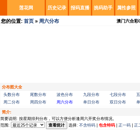
莲花网
历史记录
报码直播
挑码助手
属性参照
您的位置:
首页
»
周六分布
澳门六合彩
分布图大全
头数分布
尾数分布
波色分布
九段分布
七段分布
周二分布
周四分布
周六分布
单日分布
双日分布
简介:
简要说明: 按星期排列分布，可以方便分析逢周六开奖分布情况。
范围:
查看统计
选择:
不含特码
|
包含特码
|
正一码
|
正