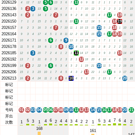
2026129
5
6
11
4
12
7
12
13
3
6
7
6
9
11
2
1
1
2
1
6
9
2026136
2
3
5
5
13
1
14
4
7
8
1
7
10
12
3
2
2
3
2
7
10
2026143
2
7
17
19
6
1
14
1
2
5
8
9
2
8
11
13
4
3
4
8
11
2026150
11
18
19
7
1
2
15
2
3
1
6
9
10
9
12
14
5
4
1
9
12
2026157
7
15
18
8
2
3
16
3
4
7
10
11
1
10
13
15
5
2
1
10
13
2026164
15
17
18
19
9
3
4
17
4
5
1
8
11
12
2
11
14
16
6
11
14
2026171
6
9
10
4
5
18
5
2
9
13
3
12
15
17
1
7
1
1
1
12
15
2026178
8
10
11
5
6
19
6
1
3
1
4
13
16
18
2
8
2
2
2
13
16
2026185
3
11
19
12
6
20
7
2
4
1
2
1
14
17
19
3
9
3
3
14
17
2026192
12
13
7
1
21
8
3
5
2
3
2
1
18
20
4
10
4
4
1
15
18
2026199
2
6
15
14
2
22
9
6
3
4
3
2
1
19
21
11
5
5
2
16
19
2026206
13
17
15
1
3
23
10
1
7
4
5
4
3
2
22
1
12
6
3
17
20
2026213
2
8
10
20
16
4
24
11
2
8
6
4
3
1
23
2
13
1
7
4
21
标记
01
02
03
04
05
06
07
08
09
10
11
12
13
14
15
16
17
18
19
20
21
标记
01
02
03
04
05
06
07
08
09
10
11
12
13
14
15
16
17
18
19
20
21
标记
01
02
03
04
05
06
07
08
09
10
11
12
13
14
15
16
17
18
19
20
21
标记
01
02
03
04
05
06
07
08
09
10
11
12
13
14
15
16
17
18
19
20
21
号码
01
02
03
04
05
06
07
08
09
10
11
12
13
14
15
16
17
18
19
20
21
开出
7
6
6
5
5
4
4
4
4
4
4
3
3
3
2
2
2
2
1
1
1
次数
168
161
147