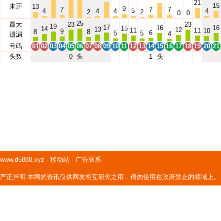
21
15
未开
13
9
7
7
7
5
4
4
4
4
2
2
0
0
25
最大
23
23
19
17
16
16
15
14
13
12
11
11
10
9
8
8
6
5
5
4
遗漏
号码
01
02
03
04
05
06
07
08
09
10
11
12
13
14
15
16
17
18
19
20
21
头数
0
头
1
头
www.d5888.xyz
-
移动站
-
广告联系
严正声明:本网的资讯仅供网友相互研究之用，请勿使用在政府禁止的领域上。