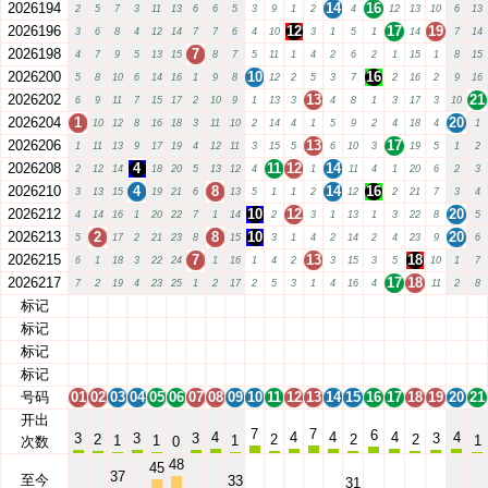
2026194
14
16
2
5
7
3
11
13
6
6
5
3
9
1
2
4
12
13
10
6
13
2026196
12
17
19
3
6
8
4
12
14
7
7
6
4
10
3
1
5
1
14
7
14
2026198
7
4
7
9
5
13
15
8
7
5
11
1
4
2
6
2
1
15
1
8
15
2026200
10
16
5
8
10
6
14
16
1
9
8
12
2
5
3
7
2
16
2
9
16
2026202
13
21
6
9
11
7
15
17
2
10
9
1
13
3
4
8
1
3
17
3
10
2026204
1
20
10
12
8
16
18
3
11
10
2
14
4
1
5
9
2
4
18
4
1
2026206
13
17
1
11
13
9
17
19
4
12
11
3
15
5
6
10
3
19
5
1
2
2026208
4
11
12
14
2
12
14
18
20
5
13
12
4
1
11
4
1
20
6
2
3
2026210
4
8
14
16
3
13
15
19
21
6
13
5
1
1
2
12
2
21
7
3
4
2026212
10
12
20
4
14
16
1
20
22
7
1
14
2
3
1
13
1
3
22
8
5
2026213
2
8
10
20
5
17
2
21
23
8
15
3
1
4
2
14
2
4
23
9
6
2026215
7
13
18
6
1
18
3
22
24
1
16
1
4
2
3
15
3
5
10
1
7
2026217
17
18
7
2
19
4
23
25
1
2
17
2
5
3
1
4
16
4
11
2
8
标记
01
02
03
04
05
06
07
08
09
10
11
12
13
14
15
16
17
18
19
20
21
标记
01
02
03
04
05
06
07
08
09
10
11
12
13
14
15
16
17
18
19
20
21
标记
01
02
03
04
05
06
07
08
09
10
11
12
13
14
15
16
17
18
19
20
21
标记
01
02
03
04
05
06
07
08
09
10
11
12
13
14
15
16
17
18
19
20
21
号码
01
02
03
04
05
06
07
08
09
10
11
12
13
14
15
16
17
18
19
20
21
开出
7
7
6
4
4
4
4
4
3
3
3
3
2
2
2
2
1
1
1
1
次数
0
48
45
37
至今
33
31