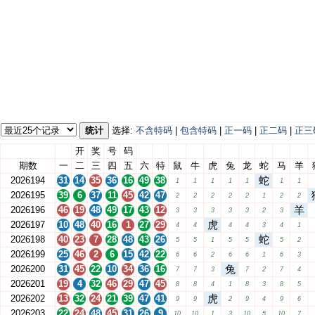
统计
选择:
不含特码
|
包含特码
|
正一码
|
正二码
|
正三
开
奖
号
码
期数
一
二
三
四
五
六
特
鼠
牛
虎
兔
龙
蛇
马
羊
蛇
2026194
31
14
35
36
16
49
38
1
1
1
1
1
1
1
2026195
39
6
37
11
45
42
47
2
2
2
2
2
1
2
2
羊
2026196
46
19
48
49
17
43
12
3
3
3
3
3
2
3
虎
2026197
10
48
40
16
1
27
29
4
4
4
4
3
4
1
蛇
2026198
40
23
7
28
48
43
26
5
5
1
5
5
5
2
2026199
25
46
2
6
15
42
22
6
6
2
6
6
1
6
3
兔
2026200
31
45
22
10
34
36
16
7
7
3
7
2
7
4
2026201
19
4
32
46
29
47
45
8
8
4
1
8
3
8
5
虎
2026202
13
32
24
21
39
47
41
9
9
2
9
4
9
6
2026203
22
24
48
45
31
26
9
10
10
1
3
10
5
10
7