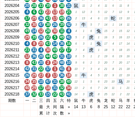
鼠
2026204
20
28
33
39
1
38
31
11
2
4
11
6
11
8
2026205
4
6
43
23
13
19
21
1
12
3
5
12
7
12
9
蛇
2026206
17
29
36
43
13
49
26
2
13
4
6
13
13
10
牛
2026207
32
30
47
38
26
39
42
3
5
7
14
1
14
11
兔
2026208
49
14
12
28
30
11
4
4
1
6
15
2
15
12
虎
2026209
29
39
26
22
5
49
41
5
2
1
16
3
16
13
兔
2026210
4
8
29
43
14
36
16
6
3
1
17
4
17
14
虎
2026211
21
31
4
30
49
27
17
7
4
1
18
5
18
15
2026212
12
36
20
44
49
31
10
8
5
1
2
19
6
19
16
2026213
8
43
20
2
24
48
10
9
6
2
3
20
7
20
17
2026214
42
31
22
37
1
41
8
10
7
3
4
21
8
21
18
牛
2026215
26
29
23
7
13
36
18
11
4
5
22
9
22
19
马
2026216
34
35
10
47
31
38
49
12
1
5
6
23
10
20
2026217
40
29
17
18
31
32
34
13
2
6
7
24
11
1
21
虎
2026218
37
32
33
15
22
43
41
14
3
8
25
12
2
22
期数
一
二
三
四
五
六
特
鼠
牛
虎
兔
龙
蛇
马
羊
最
大
间
隔
»
14
13
6
8
25
12
22
22
累
计
次
数
»