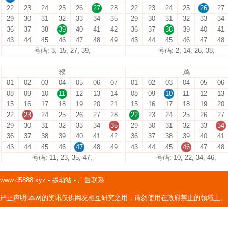
22
23
24
25
26
27
28
22
23
24
25
26
27
29
30
31
32
33
34
35
29
30
31
32
33
34
36
37
38
39
40
41
42
36
37
38
39
40
41
43
44
45
46
47
48
49
43
44
45
46
47
48
号码: 3, 15, 27, 39,
号码: 2, 14, 26, 38,
猴
鸡
01
02
03
04
05
06
07
01
02
03
04
05
06
08
09
10
11
12
13
14
08
09
10
11
12
13
15
16
17
18
19
20
21
15
16
17
18
19
20
22
23
24
25
26
27
28
22
23
24
25
26
27
29
30
31
32
33
34
35
29
30
31
32
33
34
36
37
38
39
40
41
42
36
37
38
39
40
41
43
44
45
46
47
48
49
43
44
45
46
47
48
号码: 11, 23, 35, 47,
号码: 10, 22, 34, 46,
www.d5888.xyz
-
移动站
-
广告联系
严正声明:本网的资讯仅供网友相互研究之用，请勿使用在政府禁止的领域上。