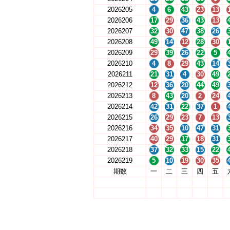
2026205
4
6
43
23
13
2026206
17
29
36
43
13
2026207
32
30
47
38
26
2026208
49
14
12
28
30
2026209
29
39
26
22
5
2026210
4
8
29
43
14
2026211
21
31
4
30
49
2026212
12
36
20
44
49
2026213
8
43
20
2
24
2026214
42
31
22
37
1
2026215
26
29
23
7
13
2026216
34
35
10
47
31
2026217
40
29
17
18
31
2026218
37
32
33
15
22
2026219
5
10
19
30
35
期数
一
二
三
四
五