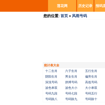
莲花网
历史记录
报码
您的位置:
首页
»
风雨号码
统计表大全
十二生肖
六子生肖
五行生肖
阴阳生肖
男女生肖
偏旁生肖
深浅号码
拼搏号码
高低号码
波色单双
波色大小
大小单双
号码九段
号码七段
号码五行
号码除八
号码除九
号码除十