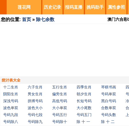
莲花网
历史记录
报码直播
挑码助手
属性参照
您的位置:
首页
»
除七余数
澳门六合彩
统计表大全
十二生肖
六子生肖
五行生肖
四季生肖
琴棋书画
阴阳生肖
男女生肖
偏旁生肖
朝夕生肖
号码单双
深浅号码
拼搏号码
高低号码
长短号码
黑白号码
波色单双
波色大小
大小单双
大小尾数
合数单双
号码九段
号码七段
号码五行
号码五门
号码头数
号码除八
号码除九
号码除十
除 十 一
除 十 二