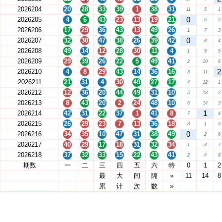
2026204
20
28
33
39
1
38
31
11
5
1
0
2026205
4
6
43
23
13
19
21
6
2
2026206
17
29
36
43
13
49
26
1
7
3
0
2026207
32
30
47
38
26
39
42
8
4
2026208
49
14
12
28
30
11
4
1
9
5
2026209
29
39
26
22
5
49
41
2
10
6
2
2026210
4
8
29
43
14
36
16
3
11
2026211
21
31
4
30
49
27
17
4
12
1
2026212
12
36
20
44
49
31
10
5
13
2
2026213
8
43
20
2
24
48
10
6
14
3
1
2026214
42
31
22
37
1
41
8
7
4
2026215
26
29
23
7
13
36
18
8
1
5
0
2026216
34
35
10
47
31
38
49
2
6
2026217
40
29
17
18
31
32
34
1
3
7
2026218
37
32
33
15
22
43
41
2
4
8
期数
一
二
三
四
五
六
特
0
1
2
最
大
间
隔
»
11
14
8
累
计
次
数
»