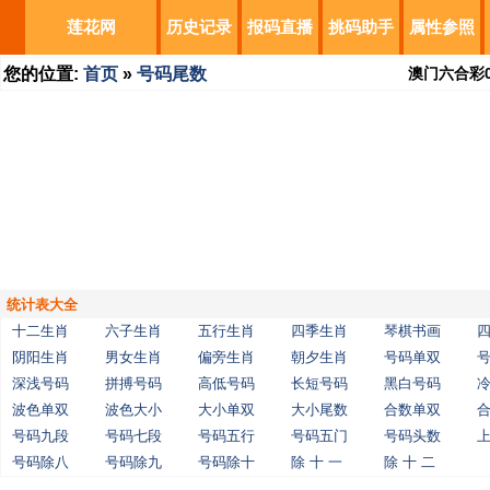
莲花网
历史记录
报码直播
挑码助手
属性参照
您的位置:
首页
»
号码尾数
澳门六合彩
统计表大全
十二生肖
六子生肖
五行生肖
四季生肖
琴棋书画
阴阳生肖
男女生肖
偏旁生肖
朝夕生肖
号码单双
深浅号码
拼搏号码
高低号码
长短号码
黑白号码
波色单双
波色大小
大小单双
大小尾数
合数单双
号码九段
号码七段
号码五行
号码五门
号码头数
号码除八
号码除九
号码除十
除 十 一
除 十 二