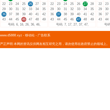
22
23
24
25
26
27
28
22
23
24
25
26
27
28
22
23
29
30
31
32
33
34
35
29
30
31
32
33
34
35
29
30
36
37
38
39
40
41
42
36
37
38
39
40
41
42
36
37
43
44
45
46
47
48
49
43
44
45
46
47
48
49
43
44
号码: 6, 16, 26, 36, 46,
号码: 7, 17, 27, 37, 47,
号码: 
www.d5888.xyz
-
移动站
-
广告联系
严正声明:本网的资讯仅供网友相互研究之用，请勿使用在政府禁止的领域上。