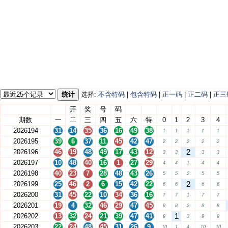
统计
选择:
不含特码
|
包含特码
|
正一码
|
正二码
|
正三
开
奖
号
码
期数
一
二
三
四
五
六
特
0
1
2
3
4
2026194
31
14
35
36
16
49
38
1
1
1
1
1
2026195
39
6
37
11
45
42
47
2
2
2
2
2
2
2026196
46
19
48
49
17
43
12
3
3
3
3
2026197
10
48
40
16
1
27
29
4
4
1
4
4
2026198
40
23
7
28
48
43
26
5
5
2
5
5
2
2026199
25
46
2
6
15
42
22
6
6
6
6
2026200
31
45
22
10
34
36
16
7
7
1
7
7
2026201
19
4
32
46
29
47
45
8
8
2
8
8
1
2026202
13
32
24
21
39
47
41
9
3
9
9
2026203
22
24
48
45
31
26
9
10
1
4
10
10