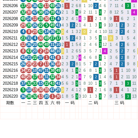
2026206
17
29
36
43
13
49
26
1
2
6
8
1
10
4
6
7
11
4
1
1
2
3
2026207
32
30
47
38
26
39
42
2
1
3
9
2
11
1
7
8
12
5
1
3
3
4
2026208
49
14
12
28
30
11
4
3
2
4
1
3
2
1
8
9
6
2
1
4
1
1
2026209
29
39
26
22
5
49
41
4
3
2
1
4
1
3
9
10
1
3
2
2
3
2
2026210
4
8
29
43
14
36
16
4
1
3
2
2
4
1
10
11
2
4
3
0
0
2
2026211
21
31
4
30
49
27
17
1
5
4
3
1
3
5
11
3
1
5
4
2
3
0
2026212
12
36
20
44
49
31
10
2
1
5
4
2
4
6
12
1
4
6
5
1
3
2
2026213
8
43
20
2
24
48
10
1
2
6
5
3
5
7
1
2
5
7
6
0
4
2
2026214
42
31
22
37
1
41
8
1
2
3
7
4
6
8
1
3
6
8
7
4
3
2
2026215
26
29
23
7
13
36
18
2
3
8
1
5
7
1
2
4
7
9
8
2
2
2
2026216
34
35
10
47
31
38
49
3
4
1
2
6
8
1
3
5
1
10
9
3
3
1
2026217
40
29
17
18
31
32
34
4
5
2
1
7
9
1
4
6
2
11
10
4
2
1
2026218
37
32
33
15
22
43
41
5
6
3
1
8
10
1
5
7
1
3
11
3
3
3
2026219
5
10
19
30
35
47
25
7
4
1
2
9
2
1
6
8
4
1
12
0
1
1
2026220
36
38
32
13
20
1
30
1
8
5
3
10
1
3
7
9
1
5
13
3
3
3
期数
一
二
三
四
五
六
特
一
码
二
码
三
码