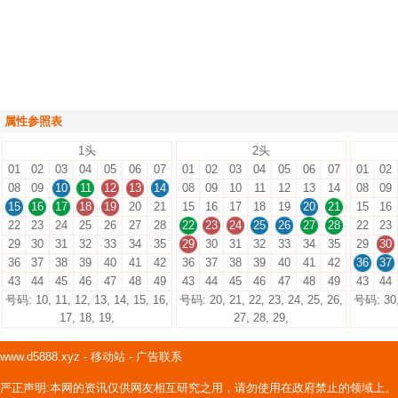
属性参照表
1头
2头
01
02
03
04
05
06
07
01
02
03
04
05
06
07
01
02
08
09
10
11
12
13
14
08
09
10
11
12
13
14
08
09
15
16
17
18
19
20
21
15
16
17
18
19
20
21
15
16
22
23
24
25
26
27
28
22
23
24
25
26
27
28
22
23
29
30
31
32
33
34
35
29
30
31
32
33
34
35
29
30
36
37
38
39
40
41
42
36
37
38
39
40
41
42
36
37
43
44
45
46
47
48
49
43
44
45
46
47
48
49
43
44
号码: 10, 11, 12, 13, 14, 15, 16,
号码: 20, 21, 22, 23, 24, 25, 26,
号码: 30, 
17, 18, 19,
27, 28, 29,
www.d5888.xyz
-
移动站
-
广告联系
严正声明:本网的资讯仅供网友相互研究之用，请勿使用在政府禁止的领域上。