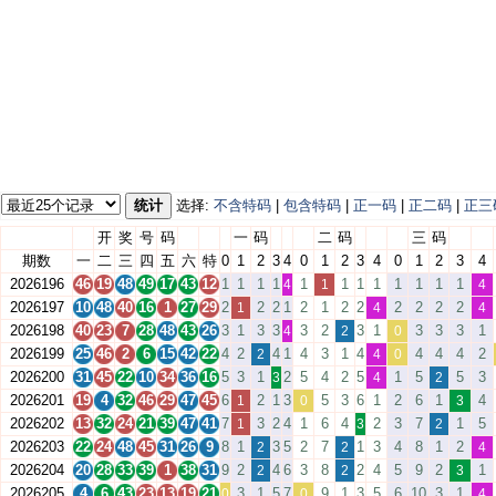
统计
选择:
不含特码
|
包含特码
|
正一码
|
正二码
|
正三
开
奖
号
码
一
码
二
码
三
码
期数
一
二
三
四
五
六
特
0
1
2
3
4
0
1
2
3
4
0
1
2
3
4
2026196
46
19
48
49
17
43
12
1
1
1
1
1
1
1
1
1
1
1
1
4
1
4
2026197
10
48
40
16
1
27
29
2
2
2
1
2
1
2
2
2
2
2
2
1
4
4
2026198
40
23
7
28
48
43
26
3
1
3
3
3
2
3
1
3
3
3
1
4
2
0
2026199
25
46
2
6
15
42
22
4
2
4
1
4
3
1
4
4
4
4
2
2
4
0
2026200
31
45
22
10
34
36
16
5
3
1
2
5
4
2
5
1
5
5
3
3
4
2
2026201
19
4
32
46
29
47
45
6
2
1
3
5
3
6
1
2
6
1
4
1
0
3
2026202
13
32
24
21
39
47
41
7
3
2
4
1
6
4
2
3
7
1
5
1
3
2
2026203
22
24
48
45
31
26
9
8
1
3
5
2
7
1
3
4
8
1
2
2
2
4
2026204
20
28
33
39
1
38
31
9
2
4
6
3
8
2
4
5
9
2
1
2
2
3
2026205
4
6
43
23
13
19
21
3
1
5
7
9
1
3
5
6
10
3
1
0
0
4