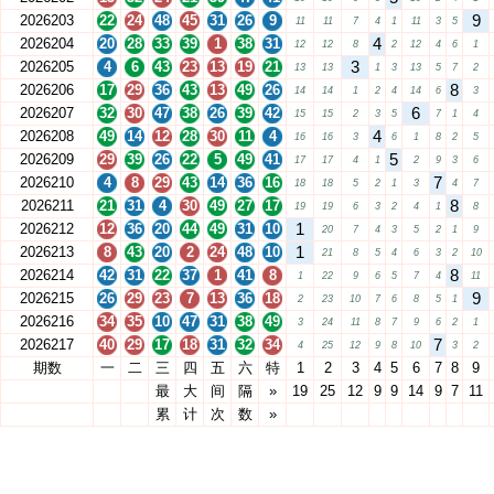
9
2026203
22
24
48
45
31
26
9
11
11
7
4
1
11
3
5
4
2026204
20
28
33
39
1
38
31
12
12
8
2
12
4
6
1
3
2026205
4
6
43
23
13
19
21
13
13
1
3
13
5
7
2
8
2026206
17
29
36
43
13
49
26
14
14
1
2
4
14
6
3
6
2026207
32
30
47
38
26
39
42
15
15
2
3
5
7
1
4
4
2026208
49
14
12
28
30
11
4
16
16
3
6
1
8
2
5
5
2026209
29
39
26
22
5
49
41
17
17
4
1
2
9
3
6
7
2026210
4
8
29
43
14
36
16
18
18
5
2
1
3
4
7
8
2026211
21
31
4
30
49
27
17
19
19
6
3
2
4
1
8
1
2026212
12
36
20
44
49
31
10
20
7
4
3
5
2
1
9
1
2026213
8
43
20
2
24
48
10
21
8
5
4
6
3
2
10
8
2026214
42
31
22
37
1
41
8
1
22
9
6
5
7
4
11
9
2026215
26
29
23
7
13
36
18
2
23
10
7
6
8
5
1
2026216
34
35
10
47
31
38
49
3
24
11
8
7
9
6
2
1
7
2026217
40
29
17
18
31
32
34
4
25
12
9
8
10
3
2
期数
一
二
三
四
五
六
特
1
2
3
4
5
6
7
8
9
最
大
间
隔
»
19
25
12
9
9
14
9
7
11
累
计
次
数
»