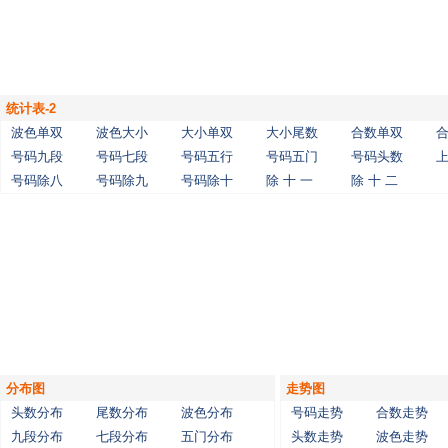
统计表-2
波色单双
波色大小
大小单双
大小尾数
合数单双
号码九段
号码七段
号码五行
号码五门
号码头数
号码除八
号码除九
号码除十
除 十 一
除 十 二
分布图
走势图
头数分布
尾数分布
波色分布
号码走势
合数走势
九段分布
七段分布
五门分布
头数走势
波色走势