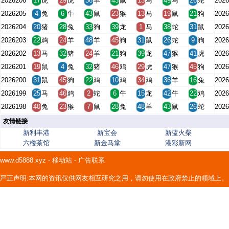
2026206
17
虎
29
虎
36
羊
43
鼠
13
马
49
马
26
蛇
2026
2026205
4
兔
6
牛
43
鼠
23
猴
13
马
19
鼠
21
狗
2026
2026204
20
猪
28
兔
33
狗
39
龙
1
马
38
蛇
31
鼠
2026
2026203
22
鸡
24
羊
48
羊
45
狗
31
鼠
26
蛇
9
狗
2026
2026202
13
马
32
猪
24
羊
21
狗
39
龙
47
猴
41
虎
2026
2026201
19
鼠
4
兔
32
猪
46
鸡
29
虎
47
猴
45
狗
2026
2026200
31
鼠
45
狗
22
鸡
10
鸡
34
鸡
36
羊
16
兔
2026
2026199
25
马
46
鸡
2
蛇
6
牛
15
龙
42
牛
22
鸡
2026
2026198
40
兔
23
猴
7
鼠
28
兔
48
羊
43
鼠
26
蛇
2026
友情链接
新利丰港
新宝会
新蓝火柴
六楼茶馆
新金马堂
港彩新网
www.d5888.xyz
-
移动站
-
广告联系
严正声明:本网的资讯仅供网友相互研究之用，请勿使用在政府禁止的领域上。