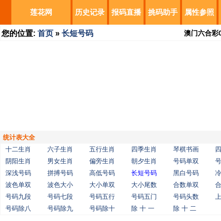
莲花网
历史记录
报码直播
挑码助手
属性参照
您的位置:
首页
»
长短号码
澳门六合彩
统计表大全
十二生肖
六子生肖
五行生肖
四季生肖
琴棋书画
阴阳生肖
男女生肖
偏旁生肖
朝夕生肖
号码单双
深浅号码
拼搏号码
高低号码
长短号码
黑白号码
波色单双
波色大小
大小单双
大小尾数
合数单双
号码九段
号码七段
号码五行
号码五门
号码头数
号码除八
号码除九
号码除十
除 十 一
除 十 二