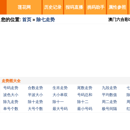
莲花网
历史记录
报码直播
挑码助手
属性参照
您的位置:
首页
»
除七走势
澳门六合彩
走势图大全
号码走势
合数走势
生肖走势
尾数走势
九段走势
波色大小
半波大小
大小单双
号码总和
平均数值
除九走势
除十走势
除十一
除十二
周二走势
单号个数
大号个数
最大号码
最小号码
极号间隔