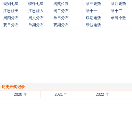
规则七星
特殊七星
摇奖位置
除三走势
除四走势
江恩旋出
江恩旋入
周二分布
除十一
除十二
周四分布
周六分布
单日分布
双期走势
单号个数
双日分布
单期分布
双期分布
绿波走势
历史开奖记录
2020 年
2021 年
2022 年