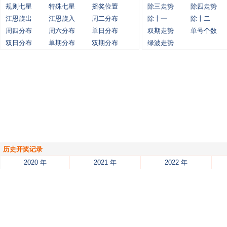
规则七星
特殊七星
摇奖位置
除三走势
除四走势
江恩旋出
江恩旋入
周二分布
除十一
除十二
周四分布
周六分布
单日分布
双期走势
单号个数
双日分布
单期分布
双期分布
绿波走势
历史开奖记录
2020 年
2021 年
2022 年